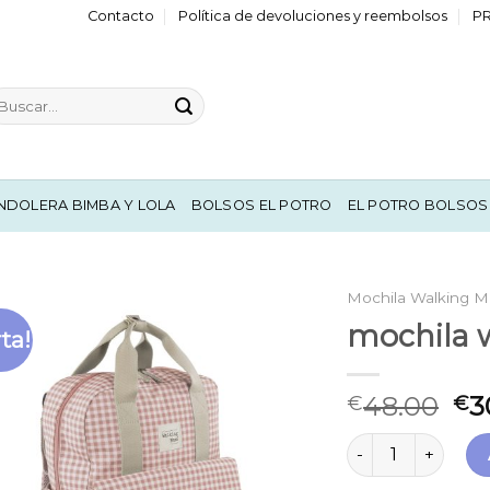
Contacto
Política de devoluciones y reembolsos
P
scar
r:
NDOLERA BIMBA Y LOLA
BOLSOS EL POTRO
EL POTRO BOLSOS
Mochila Walking 
mochila
ta!
48.00
3
€
€
mochila walking