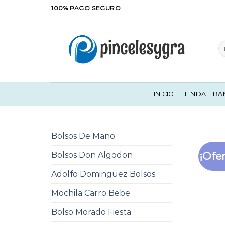
Saltar
100% PAGO SEGURO
al
contenido
Bu
po
INICIO
TIENDA
BA
Bolsos De Mano
¡Ofer
Bolsos Don Algodon
Adolfo Dominguez Bolsos
Mochila Carro Bebe
Bolso Morado Fiesta