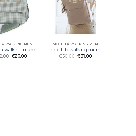
LA WALKING MUM
MOCHILA WALKING MUM
la walking mum
mochila walking mum
2.00
€
26.00
€
50.00
€
31.00