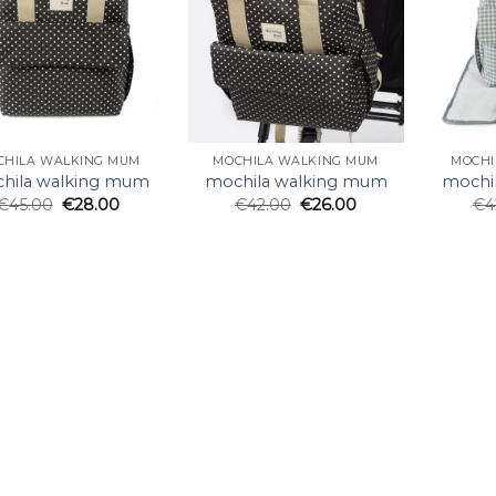
CHILA WALKING MUM
MOCHILA WALKING MUM
MOCHI
hila walking mum
mochila walking mum
mochi
€
45.00
€
28.00
€
42.00
€
26.00
€
4