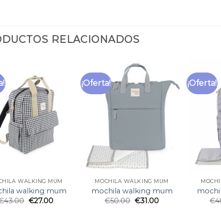
DUCTOS RELACIONADOS
a!
¡Oferta!
¡Oferta!
CHILA WALKING MUM
MOCHILA WALKING MUM
MOCHI
hila walking mum
mochila walking mum
mochi
€
43.00
€
27.00
€
50.00
€
31.00
€
4