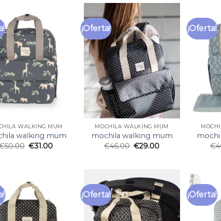
a!
¡Oferta!
¡Oferta!
CHILA WALKING MUM
MOCHILA WALKING MUM
MOCHI
hila walking mum
mochila walking mum
mochi
€
50.00
€
31.00
€
46.00
€
29.00
€
4
a!
¡Oferta!
¡Oferta!