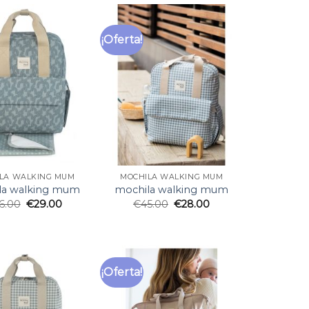
¡Oferta!
LA WALKING MUM
MOCHILA WALKING MUM
la walking mum
mochila walking mum
6.00
€
29.00
€
45.00
€
28.00
¡Oferta!