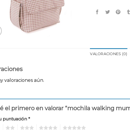
VALORACIONES (0)
raciones
y valoraciones aún.
é el primero en valorar “mochila walking mu
u puntuación
*
2
3
4
5