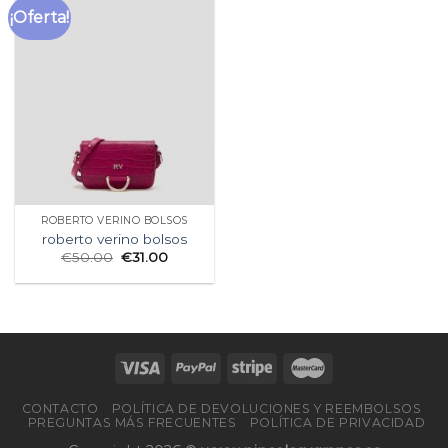
¡Oferta!
ROBERTO VERINO BOLSOS
roberto verino bolsos
€
50.00
€
31.00
CONTACTO
POLÍTICA DE DEVOLUCIONES Y REEMBOLSOS
PREGUNTAS MÁS FRECUENTES
POLÍTICA DE PRIVACIDAD