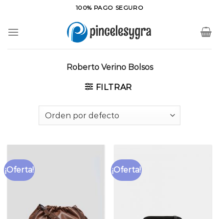
Saltar
100% PAGO SEGURO
al
contenido
Roberto Verino Bolsos
FILTRAR
¡Oferta!
¡Oferta!