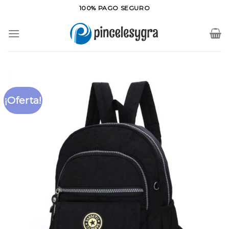
Saltar
100% PAGO SEGURO
al
contenido
¡Oferta!