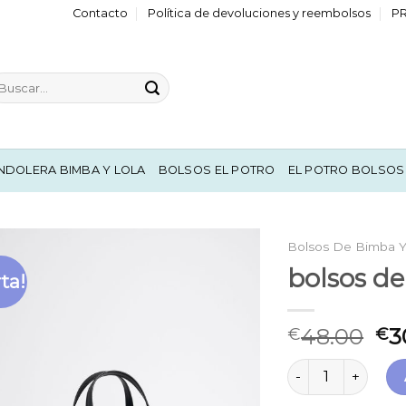
Contacto
Política de devoluciones y reembolsos
P
scar
r:
NDOLERA BIMBA Y LOLA
BOLSOS EL POTRO
EL POTRO BOLSOS
Bolsos De Bimba Y
bolsos de
ta!
48.00
3
€
€
bolsos de bimba y