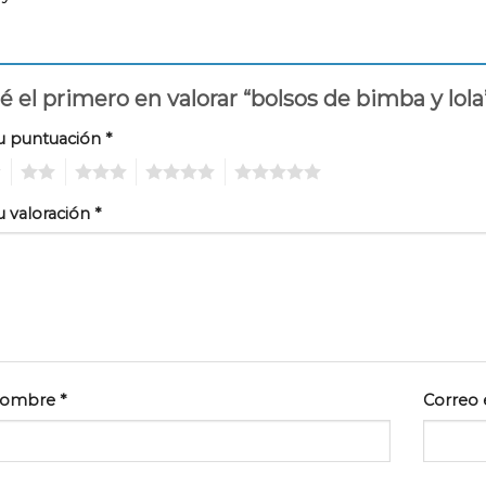
é el primero en valorar “bolsos de bimba y lol
u puntuación
*
2
3
4
5
u valoración
*
ombre
*
Correo 