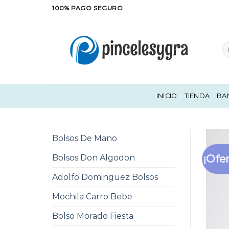
Saltar
100% PAGO SEGURO
al
contenido
Bu
po
INICIO
TIENDA
BA
Bolsos De Mano
¡Ofer
Bolsos Don Algodon
Adolfo Dominguez Bolsos
Mochila Carro Bebe
Bolso Morado Fiesta