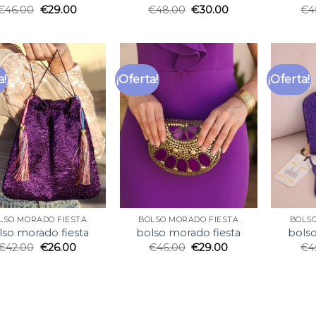
€
46.00
€
29.00
€
48.00
€
30.00
€
4
a!
¡Oferta!
¡Oferta!
LSO MORADO FIESTA
BOLSO MORADO FIESTA
BOLS
lso morado fiesta
bolso morado fiesta
bolso
€
42.00
€
26.00
€
46.00
€
29.00
€
4