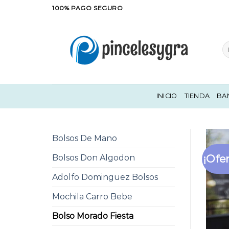
Saltar
100% PAGO SEGURO
al
contenido
Bu
po
INICIO
TIENDA
BA
Bolsos De Mano
¡Ofer
Bolsos Don Algodon
Adolfo Dominguez Bolsos
Mochila Carro Bebe
Bolso Morado Fiesta