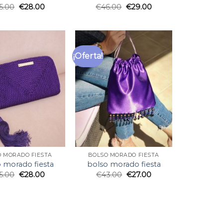
5.00
€
28.00
€
46.00
€
29.00
¡Oferta!
O MORADO FIESTA
BOLSO MORADO FIESTA
 morado fiesta
bolso morado fiesta
5.00
€
28.00
€
43.00
€
27.00