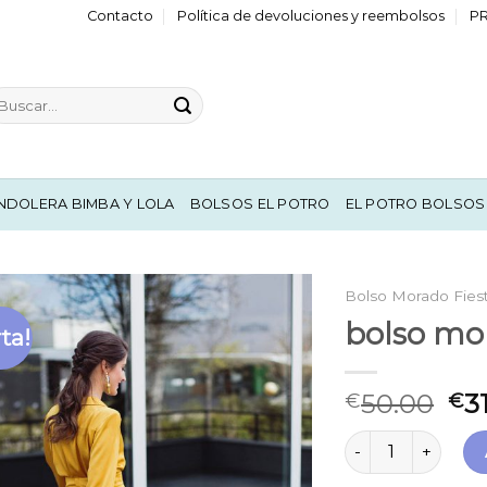
Contacto
Política de devoluciones y reembolsos
P
scar
r:
NDOLERA BIMBA Y LOLA
BOLSOS EL POTRO
EL POTRO BOLSOS
Bolso Morado Fies
bolso mor
ta!
50.00
3
€
€
bolso morado fies