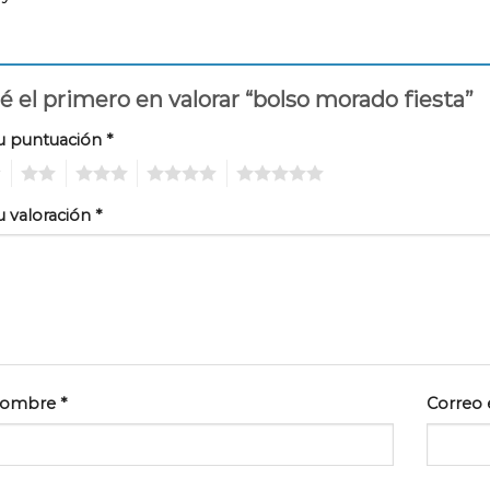
é el primero en valorar “bolso morado fiesta”
u puntuación
*
2
3
4
5
u valoración
*
ombre
*
Correo 