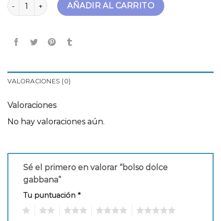
bolso dolce gabbana cantidad
AÑADIR AL CARRITO
VALORACIONES (0)
Valoraciones
No hay valoraciones aún.
Sé el primero en valorar “bolso dolce
gabbana”
Tu puntuación
*
1
2
3
4
5