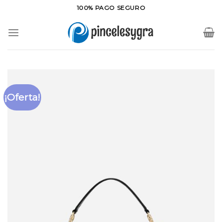
Saltar
100% PAGO SEGURO
al
contenido
¡Oferta!