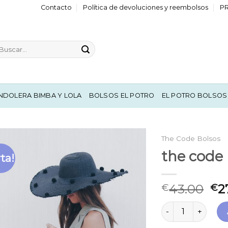
Contacto
Política de devoluciones y reembolsos
P
scar
r:
NDOLERA BIMBA Y LOLA
BOLSOS EL POTRO
EL POTRO BOLSOS
The Code Bolsos
the code 
ta!
43.00
2
€
€
the code bolsos c