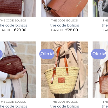
THE CODE BOLSOS
THE CODE BOLSOS
TH
the code bolsos
the code bolsos
the
€
46.00
€
29.00
€
45.00
€
28.00
€
4
a!
¡Oferta!
¡Oferta!
THE CODE BOLSOS
THE CODE BOLSOS
TH
the code bolsos
the code bolsos
the