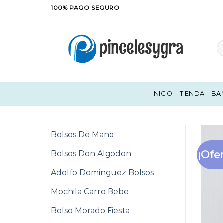
Saltar
100% PAGO SEGURO
al
contenido
Bu
po
INICIO
TIENDA
BA
Bolsos De Mano
¡Ofer
Bolsos Don Algodon
Adolfo Dominguez Bolsos
Mochila Carro Bebe
Bolso Morado Fiesta