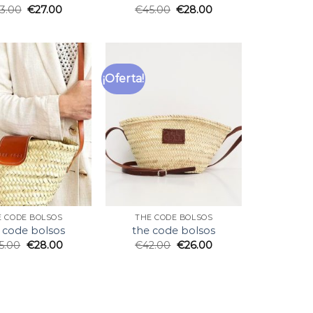
3.00
€
27.00
€
45.00
€
28.00
¡Oferta!
E CODE BOLSOS
THE CODE BOLSOS
 code bolsos
the code bolsos
5.00
€
28.00
€
42.00
€
26.00