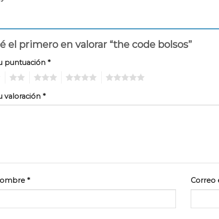
é el primero en valorar “the code bolsos”
u puntuación
*
2
3
4
5
u valoración
*
ombre
*
Correo 