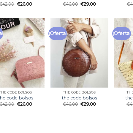
€
42.00
€
26.00
€
46.00
€
29.00
€
4
a!
¡Oferta!
¡Oferta!
THE CODE BOLSOS
THE CODE BOLSOS
TH
the code bolsos
the code bolsos
the
€
42.00
€
26.00
€
46.00
€
29.00
€
4