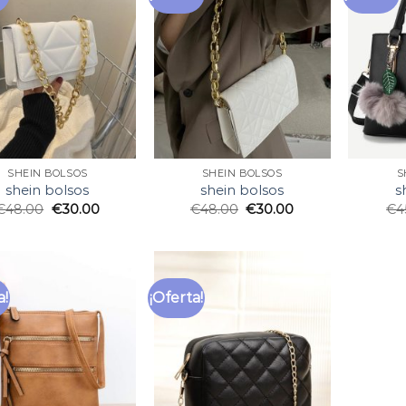
SHEIN BOLSOS
SHEIN BOLSOS
S
shein bolsos
shein bolsos
s
€
48.00
€
30.00
€
48.00
€
30.00
€
4
a!
¡Oferta!