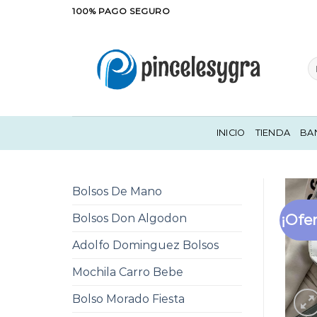
Saltar
100% PAGO SEGURO
al
contenido
Bu
po
INICIO
TIENDA
BA
Bolsos De Mano
¡Ofer
Bolsos Don Algodon
Adolfo Dominguez Bolsos
Mochila Carro Bebe
Bolso Morado Fiesta