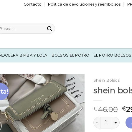
Contacto
Política de devoluciones y reembolsos
P
scar
r:
NDOLERA BIMBA Y LOLA
BOLSOS EL POTRO
EL POTRO BOLSOS
Shein Bolsos
shein bol
ta!
46.00
2
€
€
shein bolsos cant