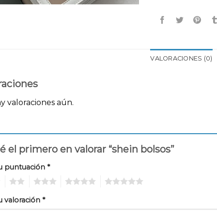
VALORACIONES (0)
raciones
y valoraciones aún.
é el primero en valorar “shein bolsos”
u puntuación
*
2
3
4
5
u valoración
*