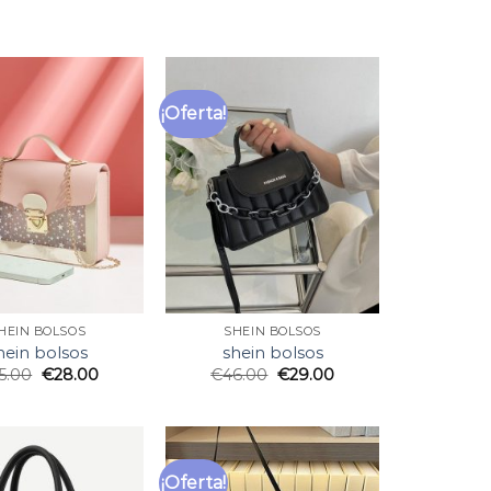
¡Oferta!
HEIN BOLSOS
SHEIN BOLSOS
hein bolsos
shein bolsos
5.00
€
28.00
€
46.00
€
29.00
¡Oferta!