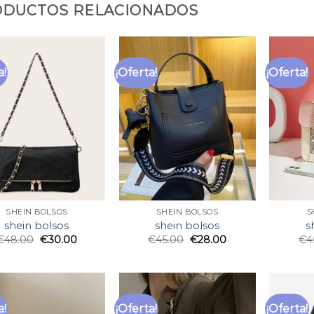
DUCTOS RELACIONADOS
a!
¡Oferta!
¡Oferta!
SHEIN BOLSOS
SHEIN BOLSOS
S
shein bolsos
shein bolsos
s
€
48.00
€
30.00
€
45.00
€
28.00
€
4
a!
¡Oferta!
¡Oferta!