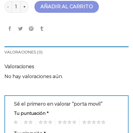
porta movil cantidad
AÑADIR AL CARRITO
VALORACIONES (0)
Valoraciones
No hay valoraciones aún.
Sé el primero en valorar “porta movil”
Tu puntuación
*
1
2
3
4
5