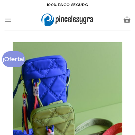
Saltar
100% PAGO SEGURO
al
contenido
¡Oferta!