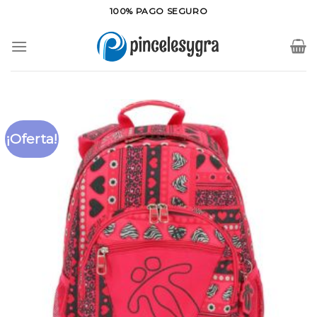
Saltar
100% PAGO SEGURO
al
contenido
¡Oferta!