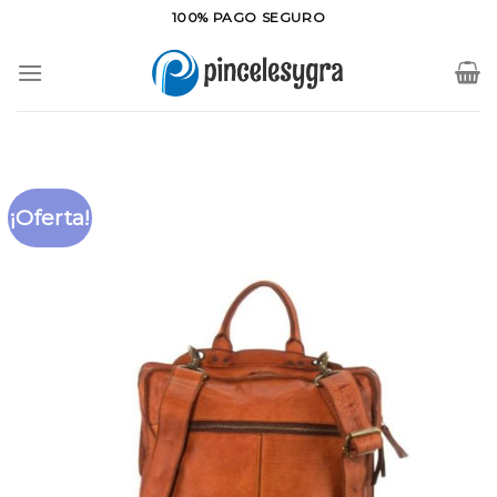
Saltar
100% PAGO SEGURO
al
contenido
¡Oferta!