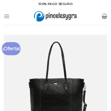
Saltar
100% PAGO SEGURO
al
contenido
¡Oferta!