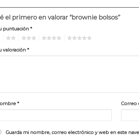
é el primero en valorar “brownie bolsos”
u puntuación
*
2
3
4
5
u valoración
*
ombre
*
Correo 
Guarda mi nombre, correo electrónico y web en este nav