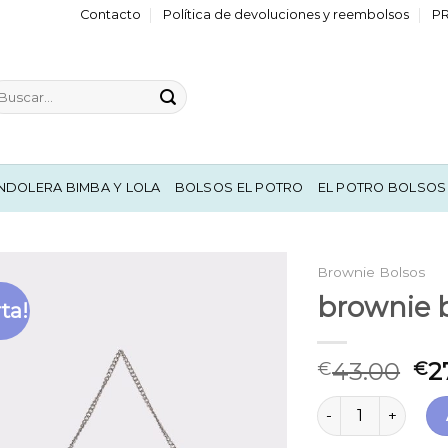
Contacto
Política de devoluciones y reembolsos
P
scar
r:
NDOLERA BIMBA Y LOLA
BOLSOS EL POTRO
EL POTRO BOLSOS
Brownie Bolsos
brownie 
ta!
43.00
2
€
€
brownie bolsos c