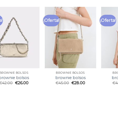
a!
¡Oferta!
¡Oferta!
BROWNIE BOLSOS
BROWNIE BOLSOS
BR
brownie bolsos
brownie bolsos
br
€
42.00
€
26.00
€
45.00
€
28.00
€
4