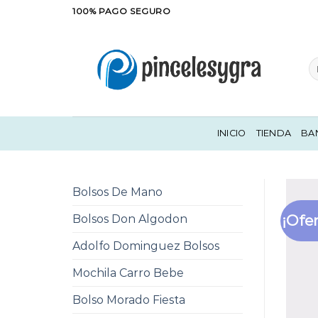
Saltar
100% PAGO SEGURO
al
contenido
Bu
po
INICIO
TIENDA
BA
Bolsos De Mano
¡Ofer
Bolsos Don Algodon
Adolfo Dominguez Bolsos
Mochila Carro Bebe
Bolso Morado Fiesta