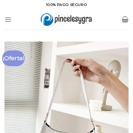
Saltar
100% PAGO SEGURO
al
contenido
¡Oferta!