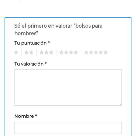
Sé el primero en valorar “bolsos para
hombres”
Tu puntuación
*
1
2
3
4
5
Tu valoración
*
Nombre
*