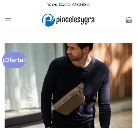
Saltar
100% PAGO SEGURO
al
contenido
¡Oferta!