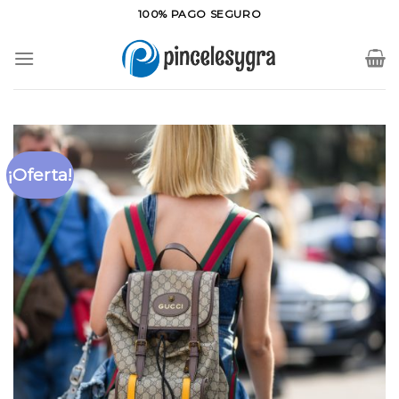
Saltar
100% PAGO SEGURO
al
contenido
¡Oferta!