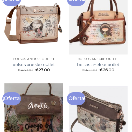
BOLSOS ANEKKE OUTLET
BOLSOS ANEKKE OUTLET
bolsos anekke outlet
bolsos anekke outlet
€
43.00
€
27.00
€
42.00
€
26.00
¡Oferta!
¡Oferta!