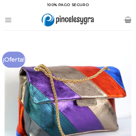
Saltar
100% PAGO SEGURO
al
contenido
¡Oferta!