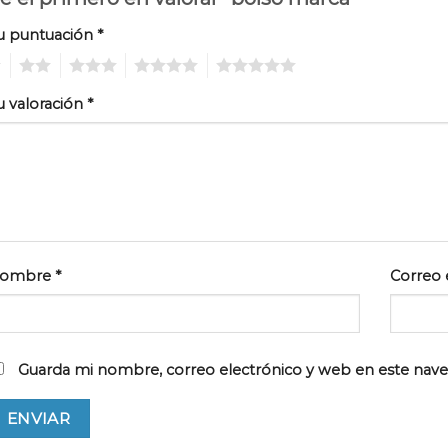
u puntuación
*
2
3
4
5
u valoración
*
ombre
*
Correo 
Guarda mi nombre, correo electrónico y web en este nav