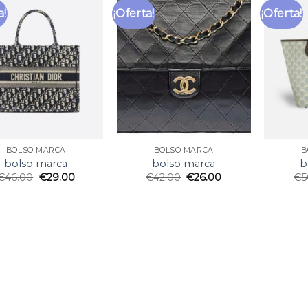
a!
¡Oferta!
¡Oferta!
BOLSO MARCA
BOLSO MARCA
B
bolso marca
bolso marca
b
€
46.00
€
29.00
€
42.00
€
26.00
€
5