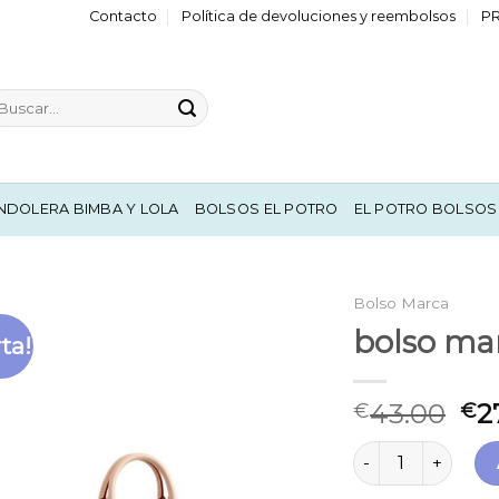
Contacto
Política de devoluciones y reembolsos
P
scar
r:
NDOLERA BIMBA Y LOLA
BOLSOS EL POTRO
EL POTRO BOLSOS
Bolso Marca
bolso ma
ta!
43.00
2
€
€
bolso marca cant