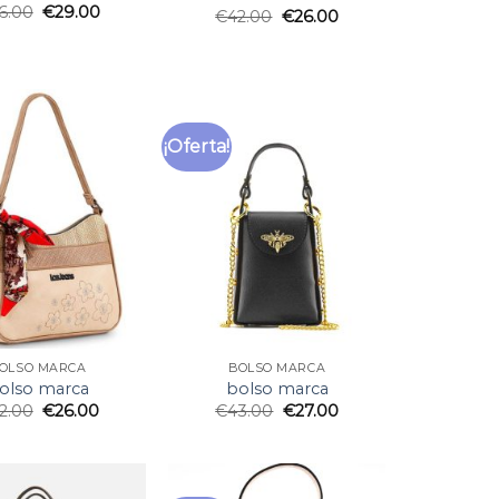
6.00
€
29.00
€
42.00
€
26.00
¡Oferta!
OLSO MARCA
BOLSO MARCA
olso marca
bolso marca
2.00
€
26.00
€
43.00
€
27.00