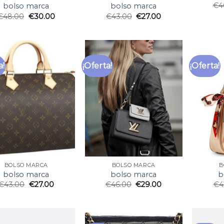
€
4
bolso marca
bolso marca
€
48.00
€
30.00
€
43.00
€
27.00
a!
¡Oferta!
¡Oferta!
BOLSO MARCA
BOLSO MARCA
B
bolso marca
bolso marca
b
€
43.00
€
27.00
€
46.00
€
29.00
€
4