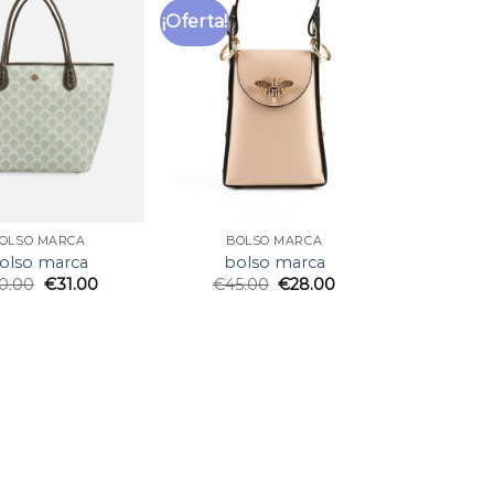
¡Oferta!
OLSO MARCA
BOLSO MARCA
olso marca
bolso marca
0.00
€
31.00
€
45.00
€
28.00