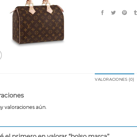
VALORACIONES (0)
raciones
y valoraciones aún.
é el primero en valorar “bolso marca”