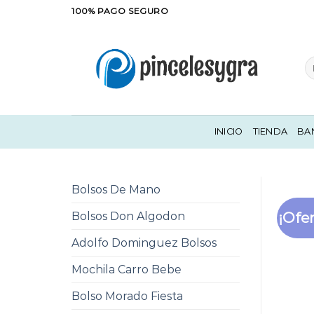
Saltar
100% PAGO SEGURO
al
contenido
Bu
po
INICIO
TIENDA
BA
Bolsos De Mano
¡Ofer
Bolsos Don Algodon
Adolfo Dominguez Bolsos
Mochila Carro Bebe
Bolso Morado Fiesta