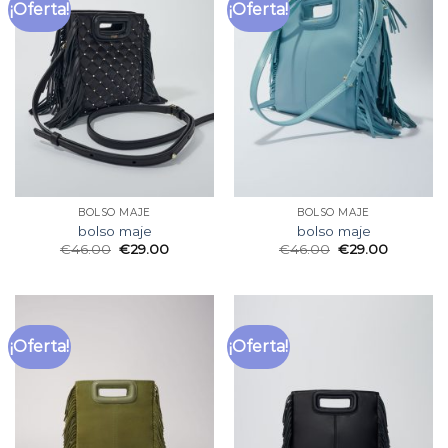
¡Oferta!
¡Oferta!
BOLSO MAJE
BOLSO MAJE
bolso maje
bolso maje
€
46.00
€
29.00
€
46.00
€
29.00
¡Oferta!
¡Oferta!