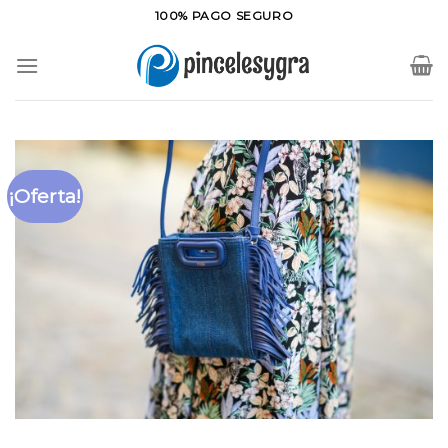
Saltar
100% PAGO SEGURO
al
contenido
¡Oferta!