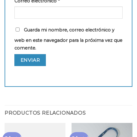
Correo electrónico
*
Guarda mi nombre, correo electrónico y
web en este navegador para la próxima vez que
comente.
PRODUCTOS RELACIONADOS