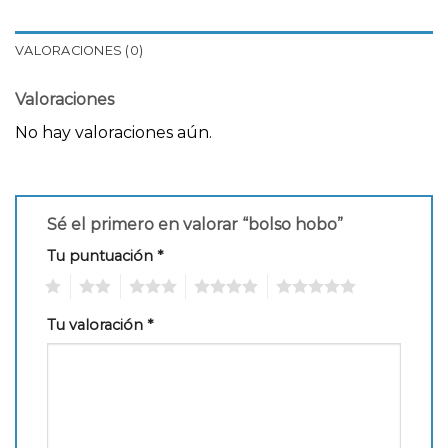
VALORACIONES (0)
Valoraciones
No hay valoraciones aún.
Sé el primero en valorar “bolso hobo”
Tu puntuación
*
1
2
3
4
5
Tu valoración
*