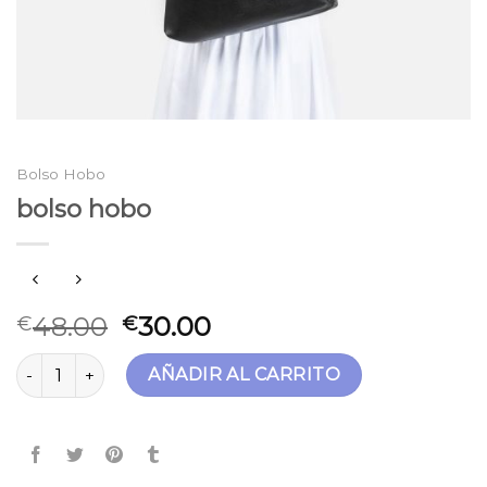
Bolso Hobo
bolso hobo
48.00
30.00
€
€
bolso hobo cantidad
AÑADIR AL CARRITO