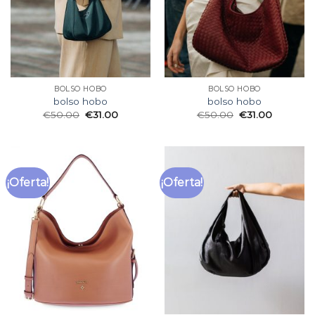
BOLSO HOBO
BOLSO HOBO
bolso hobo
bolso hobo
€
50.00
€
31.00
€
50.00
€
31.00
¡Oferta!
¡Oferta!