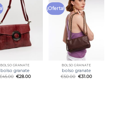
a!
¡Oferta!
BOLSO GRANATE
BOLSO GRANATE
bolso granate
bolso granate
€
45.00
€
28.00
€
50.00
€
31.00