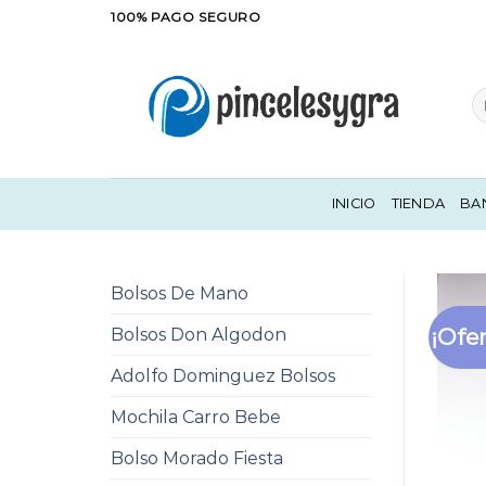
Saltar
100% PAGO SEGURO
al
contenido
Bu
po
INICIO
TIENDA
BA
Bolsos De Mano
¡Ofer
Bolsos Don Algodon
Adolfo Dominguez Bolsos
Mochila Carro Bebe
Bolso Morado Fiesta