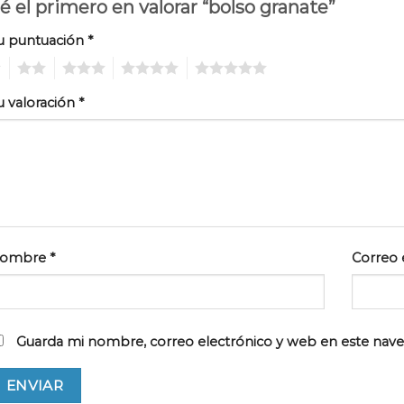
é el primero en valorar “bolso granate”
u puntuación
*
2
3
4
5
u valoración
*
ombre
*
Correo 
Guarda mi nombre, correo electrónico y web en este nav