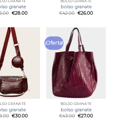
LSO GRANATE
BOLSO GRANATE
lso granate
bolso granate
5.00
€
28.00
€
42.00
€
26.00
¡Oferta!
LSO GRANATE
BOLSO GRANATE
lso granate
bolso granate
8.00
€
30.00
€
43.00
€
27.00