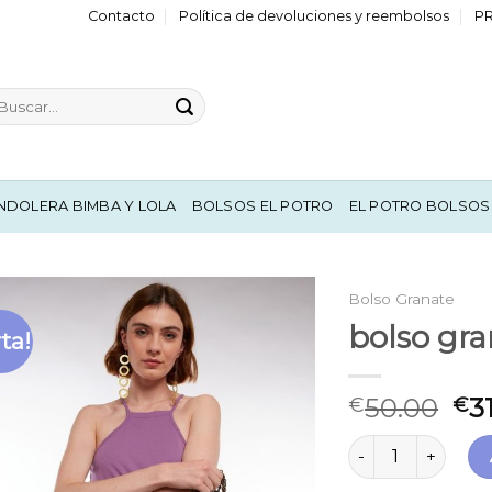
Contacto
Política de devoluciones y reembolsos
P
scar
r:
NDOLERA BIMBA Y LOLA
BOLSOS EL POTRO
EL POTRO BOLSOS
Bolso Granate
bolso gra
ta!
50.00
3
€
€
bolso granate can