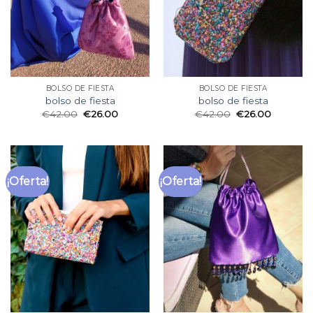
BOLSO DE FIESTA
BOLSO DE FIESTA
bolso de fiesta
bolso de fiesta
€
42.00
€
26.00
€
42.00
€
26.00
¡Oferta!
¡Oferta!