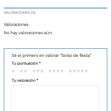
VALORACIONES (0)
Valoraciones
No hay valoraciones aún.
Sé el primero en valorar “bolso de fiesta”
Tu puntuación
*
1
2
3
4
5
Tu valoración
*