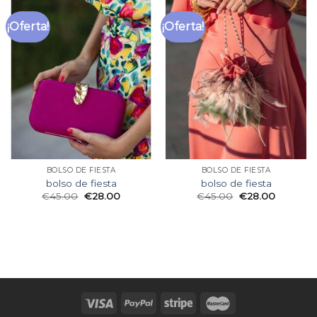
¡Oferta!
¡Oferta!
BOLSO DE FIESTA
BOLSO DE FIESTA
bolso de fiesta
bolso de fiesta
€
45.00
€
28.00
€
45.00
€
28.00