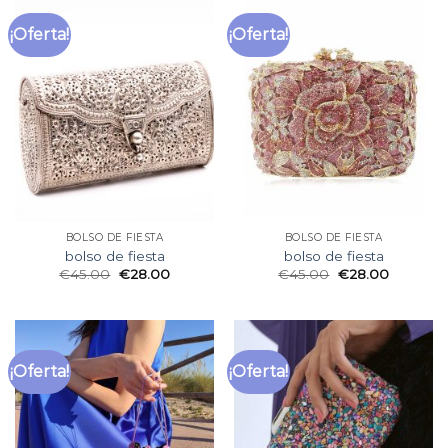
¡Oferta!
¡Oferta!
BOLSO DE FIESTA
BOLSO DE FIESTA
bolso de fiesta
bolso de fiesta
€
45.00
€
28.00
€
45.00
€
28.00
¡Oferta!
¡Oferta!